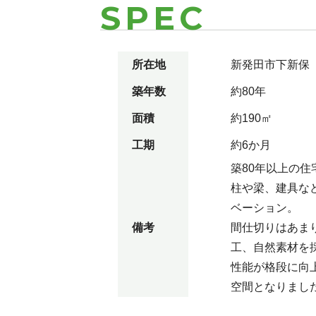
SPEC
所在地
新発田市下新保
築年数
約80年
面積
約190㎡
工期
約6か月
築80年以上の
柱や梁、建具な
ベーション。
備考
間仕切りはあま
工、自然素材を
性能が格段に向
空間となりまし